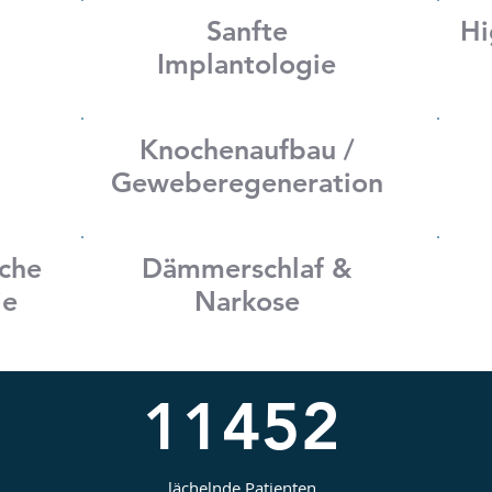
Sanfte
Hi
Implantologie
Knochenaufbau /
Geweberegeneration
sche
Dämmerschlaf &
ie
Narkose
11452
lächelnde Patienten