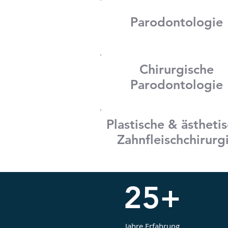
Parodontologie
Chirurgische
Parodontologie
Plastische & ästheti
Zahnfleischchirurg
25+
Jahre Erfahrung