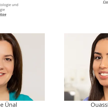
Cu
ntologie und
gie
itae
ne Ünal
Ouass