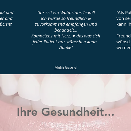
nal and
"Ihr seit ein Wahnsinns Team‼️
"Als Pa
yer and
Ich wurde so freundlich &
von sei
ficient
zuvorkommend empfangen und
kann i
behandelt...
Kompetenz mit Herz. ♥️ das was sich
Freund
jeder Patient nur wünschen kann.
wünsch
Danke"
werden
Melih Gabriel
Ihre Gesundheit...