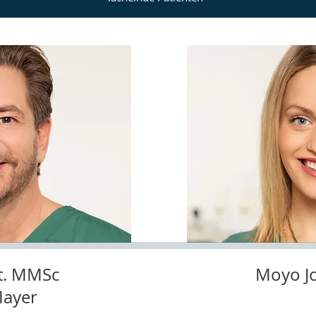
t. MMSc
Moyo J
Mayer