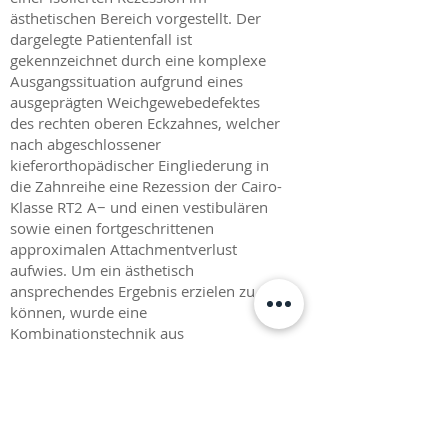
ästhetischen Bereich vorgestellt. Der
dargelegte Patientenfall ist
gekennzeichnet durch eine komplexe
Ausgangssituation aufgrund eines
ausgeprägten Weichgewebedefektes
des rechten oberen Eckzahnes, welcher
nach abgeschlossener
kieferorthopädischer Eingliederung in
die Zahnreihe eine Rezession der Cairo-
Klasse RT2 A− und einen vestibulären
sowie einen fortgeschrittenen
approximalen Attachmentverlust
aufwies. Um ein ästhetisch
ansprechendes Ergebnis erzielen zu
können, wurde eine
Kombinationstechnik aus
verschiedenen erfolg versprechenden
parodontalchirurgischen Verfahren zur
Wurzeldeckung zusammengestellt. Es
werden die unterschiedlichen
Operationstechniken sowie deren Vor-