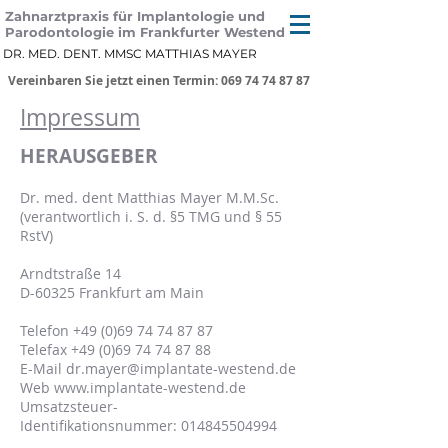
Zahnarztpraxis für Implantologie und
Parodontologie im Frankfurter Westend
DR. MED. DENT. MMSC MATTHIAS MAYER
Vereinbaren Sie jetzt einen Termin: 069 74 74 87 87
Impressum
HERAUSGEBER
Dr. med. dent Matthias Mayer M.M.Sc.
(verantwortlich i. S. d. §5 TMG und § 55
RstV)
Arndtstraße 14
D-60325 Frankfurt am Main
Telefon
+49 (0)69 74 74 87 87
Telefax +49 (0)69 74 74 87 88
E-Mail dr.mayer@implantate-westend.de
Web
www.implantate-westend.de
Umsatzsteuer-
Identifikationsnummer:
014845504994