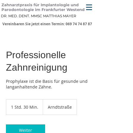
Zahnarztpraxis für Implantologie und
Parodontologie im Frankfurter Westend
DR. MED. DENT. MMSC MATTHIAS MAYER
Vereinbaren Sie jetzt einen Termin: 069 74 74 87 87
Professionelle
Zahnreinigung
Prophylaxe ist die Basis für gesunde und
langanhaltende Zähne.
1 Std. 30 Min.
1
Arndtstraße
S
t
d
3
Weiter