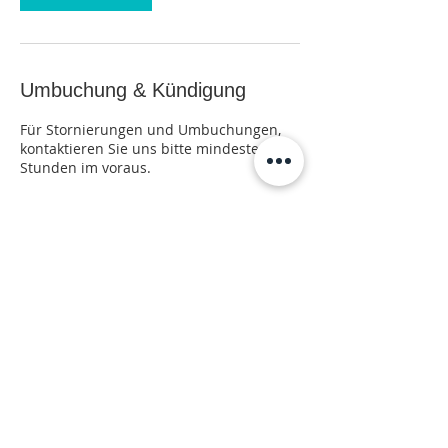
0
M
i
n
.
Umbuchung & Kündigung
Für Stornierungen und Umbuchungen,
kontaktieren Sie uns bitte mindestens 24
Stunden im voraus.
Kontaktangaben
Arndtstraße 14, Frankfurt am Main,
Deutschland